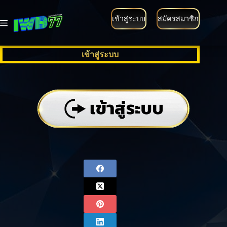
Skip
to
เข้าสู่ระบบ
สมัครสมาชิก
content
เข้าสู่ระบบ